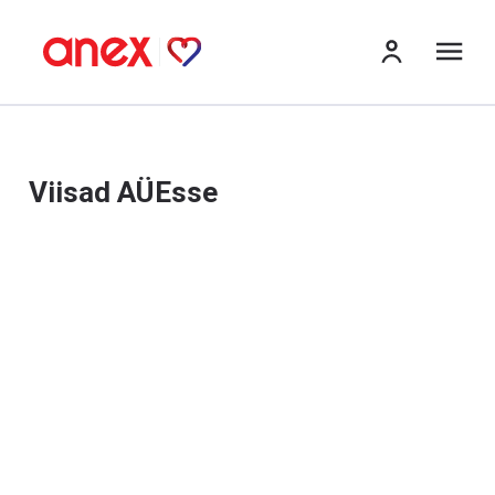
me
Viisad AÜEsse