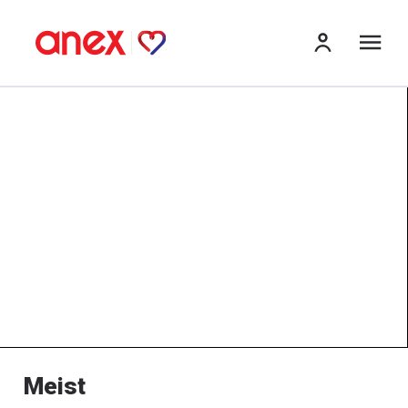
me
Meist