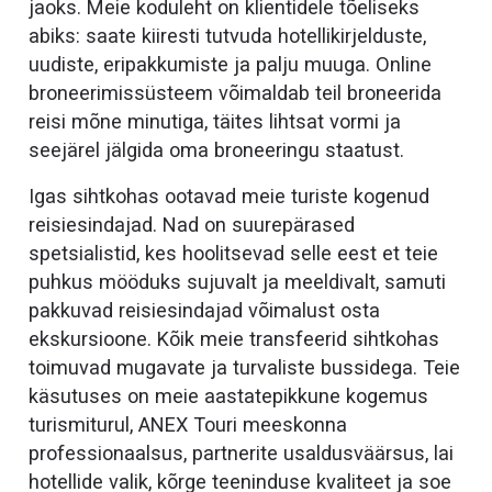
jaoks. Meie koduleht on klientidele tõeliseks
abiks: saate kiiresti tutvuda hotellikirjelduste,
uudiste, eripakkumiste ja palju muuga. Online
broneerimissüsteem võimaldab teil broneerida
reisi mõne minutiga, täites lihtsat vormi ja
seejärel jälgida oma broneeringu staatust.
Igas sihtkohas ootavad meie turiste kogenud
reisiesindajad. Nad on suurepärased
spetsialistid, kes hoolitsevad selle eest et teie
puhkus mööduks sujuvalt ja meeldivalt, samuti
pakkuvad reisiesindajad võimalust osta
ekskursioone. Kõik meie transfeerid sihtkohas
toimuvad mugavate ja turvaliste bussidega. Teie
käsutuses on meie aastatepikkune kogemus
turismiturul, ANEX Touri meeskonna
professionaalsus, partnerite usaldusväärsus, lai
hotellide valik, kõrge teeninduse kvaliteet ja soe