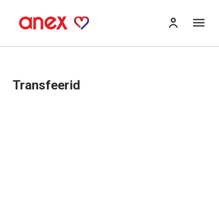
me
Transfeerid