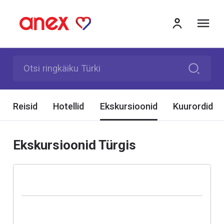
me
Otsi ringkäiku Türki
Reisid
Hotellid
Ekskursioonid
Kuurordid
Ekskursioonid Türgis