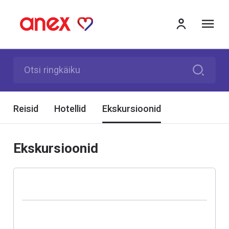
me
Otsi ringkäiku
Reisid
Hotellid
Ekskursioonid
Ekskursioonid