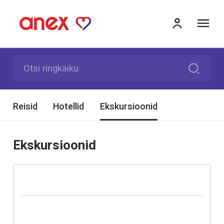
me
Otsi ringkäiku
Reisid
Hotellid
Ekskursioonid
Ekskursioonid