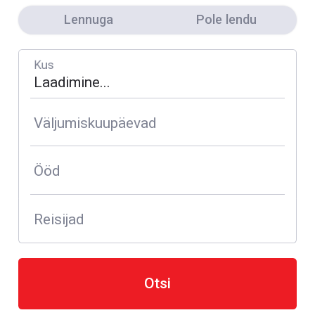
Lennuga
Pole lendu
Kus
Väljumiskuupäevad
Ööd
Reisijad
Otsi