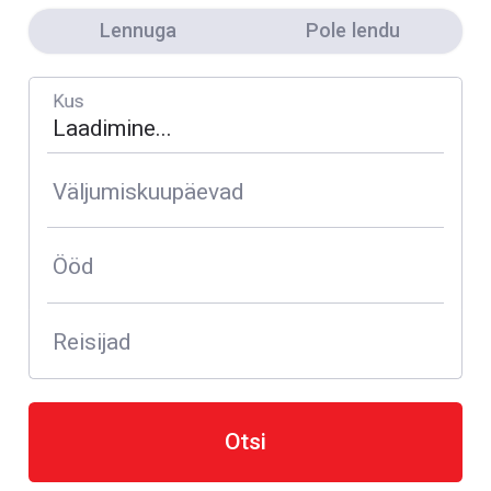
Lennuga
Pole lendu
Kus
Väljumiskuupäevad
Ööd
Reisijad
Otsi