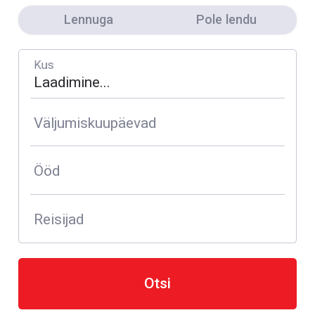
Lennuga
Pole lendu
Kus
Väljumiskuupäevad
Ööd
Reisijad
Otsi