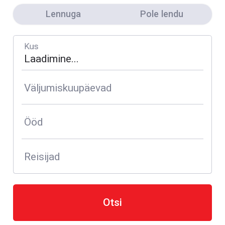
Lennuga
Pole lendu
Kus
Väljumiskuupäevad
Ööd
Reisijad
Otsi