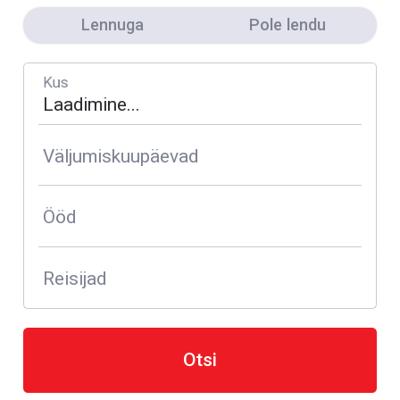
Lennuga
Pole lendu
Kus
Väljumiskuupäevad
Ööd
Reisijad
Otsi