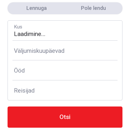
Lennuga
Pole lendu
Kus
Väljumiskuupäevad
Ööd
Reisijad
Otsi