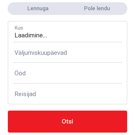
Lennuga
Pole lendu
Kus
Väljumiskuupäevad
Ööd
Reisijad
Otsi