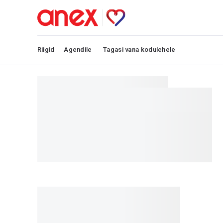
Riigid
Agendile
Tagasi vana kodulehele