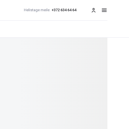
Helistage meile:
+372 634 64 64
menüü