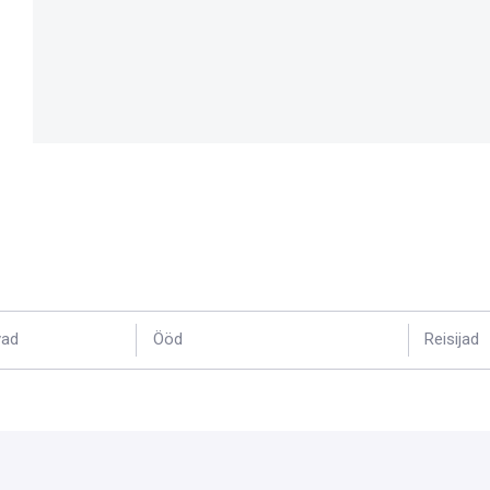
vad
Ööd
Reisijad