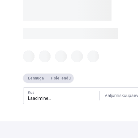
Lennuga
Pole lendu
Kus
Väljumiskuupäe