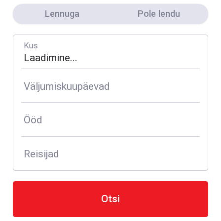
Lennuga
Pole lendu
Kus
Väljumiskuupäevad
Ööd
Reisijad
Otsi