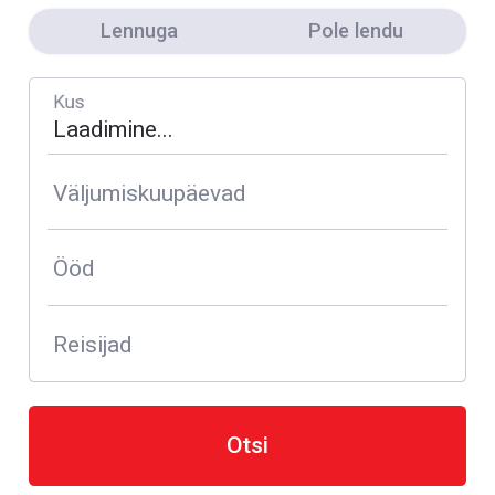
Lennuga
Pole lendu
Kus
Väljumiskuupäevad
Ööd
Reisijad
Otsi