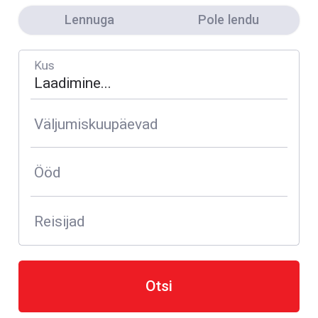
Lennuga
Pole lendu
Kus
Väljumiskuupäevad
Ööd
Reisijad
Otsi