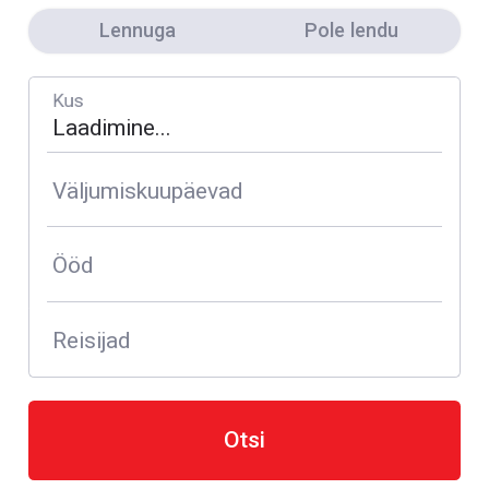
Lennuga
Pole lendu
Kus
Väljumiskuupäevad
Ööd
Reisijad
Otsi