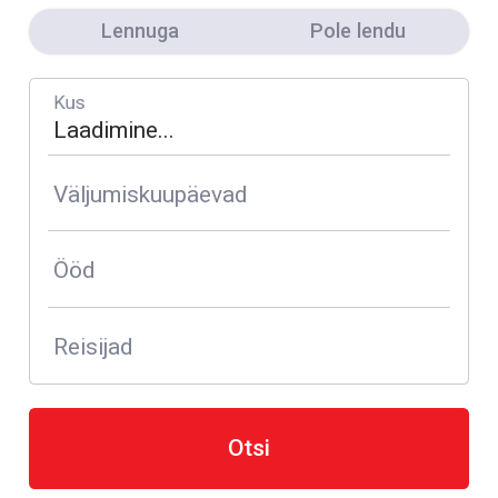
Lennuga
Pole lendu
Kus
Väljumiskuupäevad
Ööd
Reisijad
Otsi