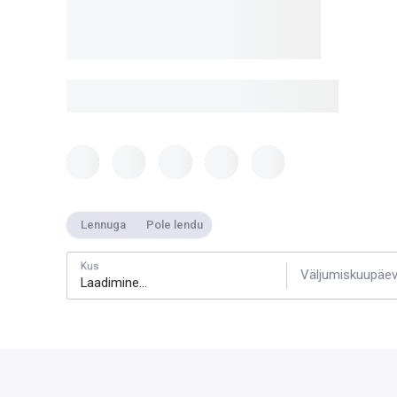
Lennuga
Pole lendu
Kus
Väljumiskuupäe