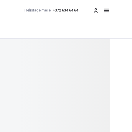
Helistage meile:
+372 634 64 64
menüü