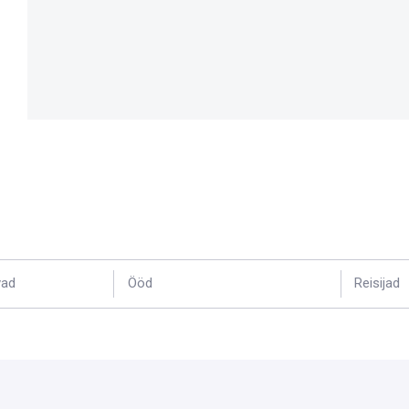
vad
Ööd
Reisijad