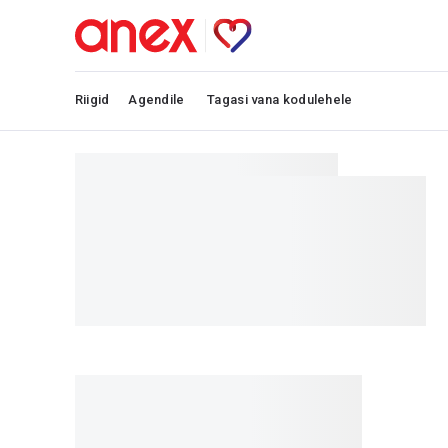
Riigid
Agendile
Tagasi vana kodulehele