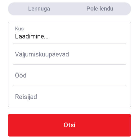
Lennuga
Pole lendu
Kus
Väljumiskuupäevad
Ööd
Reisijad
Otsi