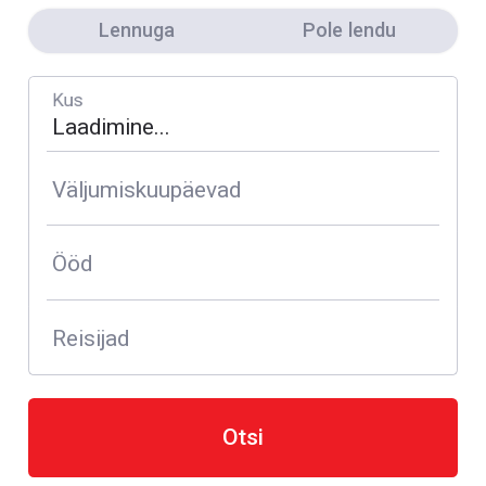
Lennuga
Pole lendu
Kus
Väljumiskuupäevad
Ööd
Reisijad
Otsi