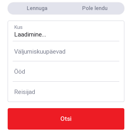
Lennuga
Pole lendu
Kus
Väljumiskuupäevad
Ööd
Reisijad
Otsi