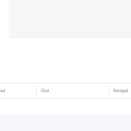
vad
Ööd
Reisijad