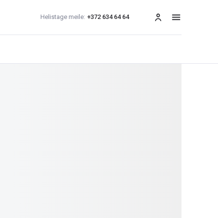
Helistage meile:
+372 634 64 64
menüü