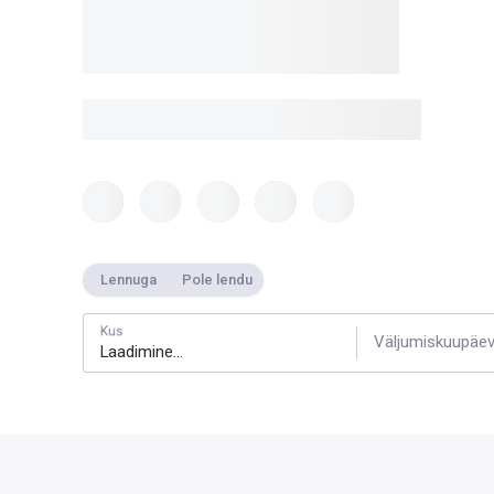
Lennuga
Pole lendu
Kus
Väljumiskuupäe