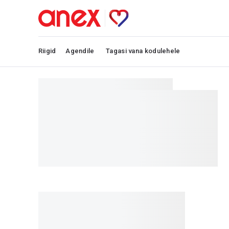
Riigid
Agendile
Tagasi vana kodulehele