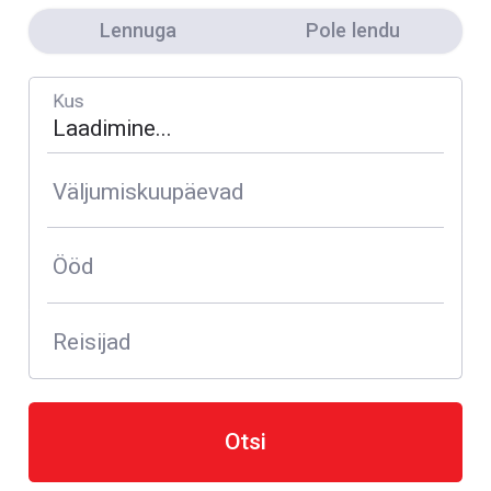
Lennuga
Pole lendu
Kus
Väljumiskuupäevad
Ööd
Reisijad
Otsi