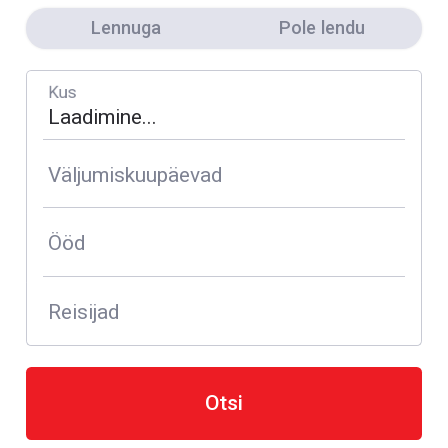
Lennuga
Pole lendu
Kus
Väljumiskuupäevad
Ööd
Reisijad
Otsi