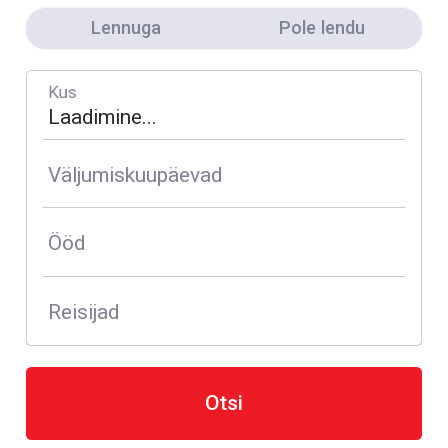
Lennuga
Pole lendu
Kus
Väljumiskuupäevad
Ööd
Reisijad
Otsi