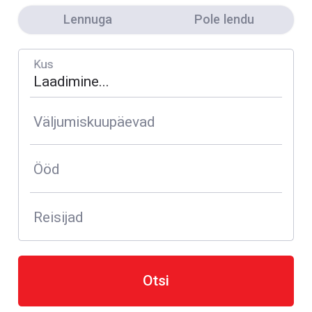
Lennuga
Pole lendu
Kus
Väljumiskuupäevad
Ööd
Reisijad
Otsi