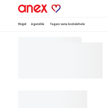
Riigid
Agendile
Tagasi vana kodulehele