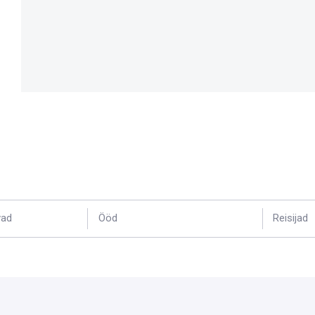
vad
Ööd
Reisijad