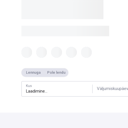
Lennuga
Pole lendu
Kus
Väljumiskuupäe