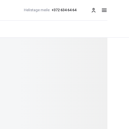
Helistage meile:
+372 634 64 64
menüü