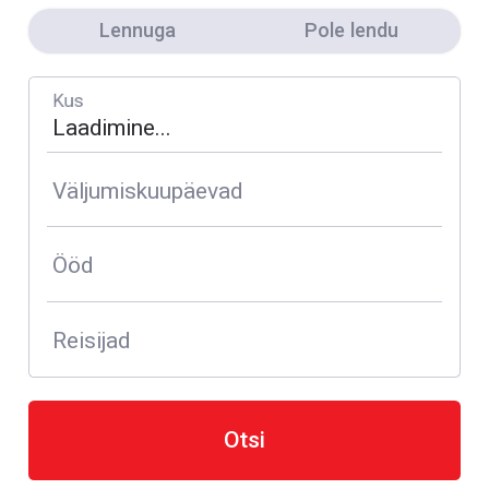
Lennuga
Pole lendu
Kus
Väljumiskuupäevad
Ööd
Reisijad
Otsi