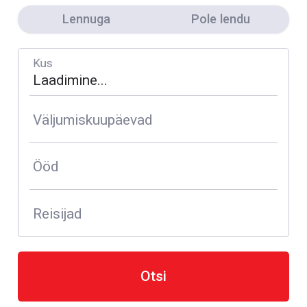
Lennuga
Pole lendu
Kus
Väljumiskuupäevad
Ööd
Reisijad
Otsi