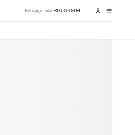
Helistage meile:
+372 634 64 64
menüü