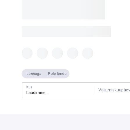
Lennuga
Pole lendu
Kus
Väljumiskuupäe