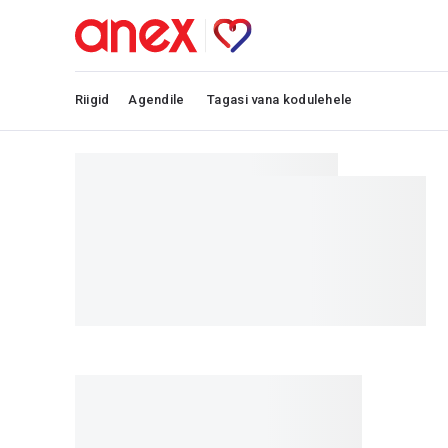
Riigid
Agendile
Tagasi vana kodulehele