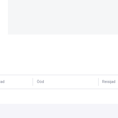
vad
Ööd
Reisijad