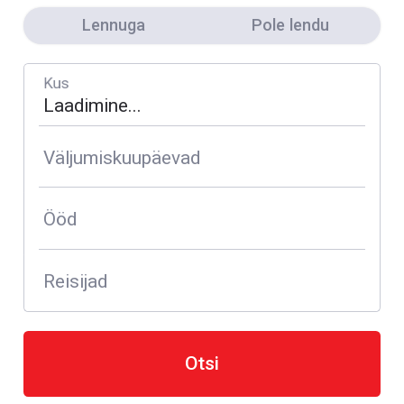
Lennuga
Pole lendu
Kus
Väljumiskuupäevad
Ööd
Reisijad
Otsi