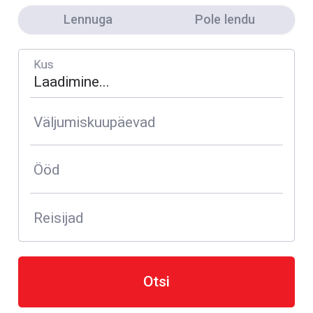
Lennuga
Pole lendu
Kus
Väljumiskuupäevad
Ööd
Reisijad
Otsi