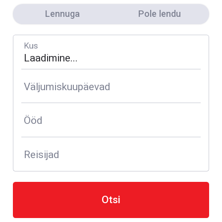
Lennuga
Pole lendu
Kus
Väljumiskuupäevad
Ööd
Reisijad
Otsi