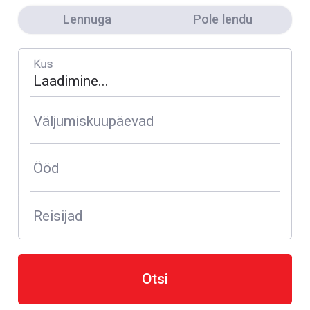
Lennuga
Pole lendu
Kus
Väljumiskuupäevad
Ööd
Reisijad
Otsi