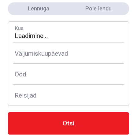
Lennuga
Pole lendu
Kus
Väljumiskuupäevad
Ööd
Reisijad
Otsi