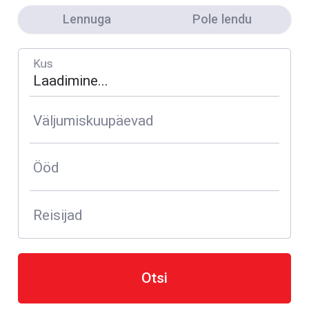
Lennuga
Pole lendu
Kus
Väljumiskuupäevad
Ööd
Reisijad
Otsi