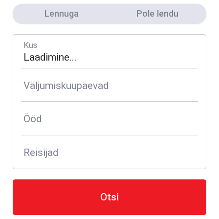
Lennuga
Pole lendu
Kus
Väljumiskuupäevad
Ööd
Reisijad
Otsi