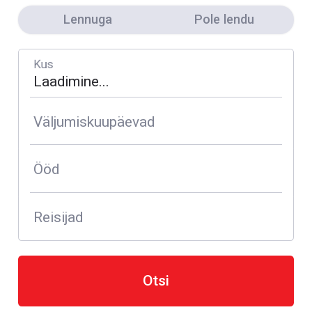
Lennuga
Pole lendu
Kus
Väljumiskuupäevad
Ööd
Reisijad
Otsi