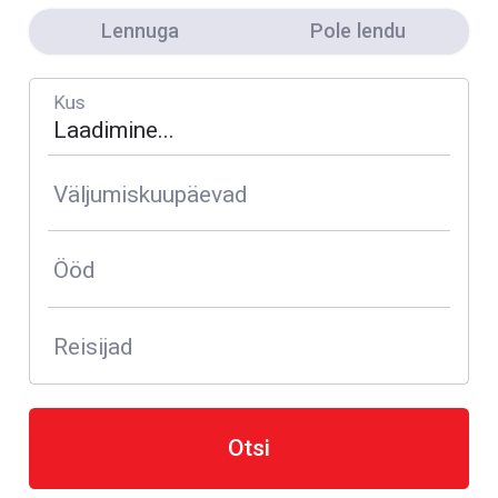
Lennuga
Pole lendu
Kus
Väljumiskuupäevad
Ööd
Reisijad
Otsi