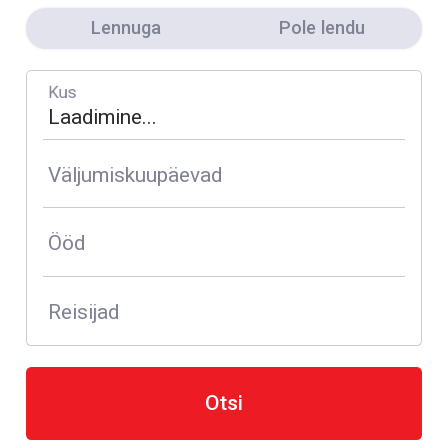
Lennuga
Pole lendu
Kus
Väljumiskuupäevad
Ööd
Reisijad
Otsi