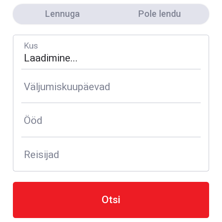
Lennuga
Pole lendu
Kus
Väljumiskuupäevad
Ööd
Reisijad
Otsi