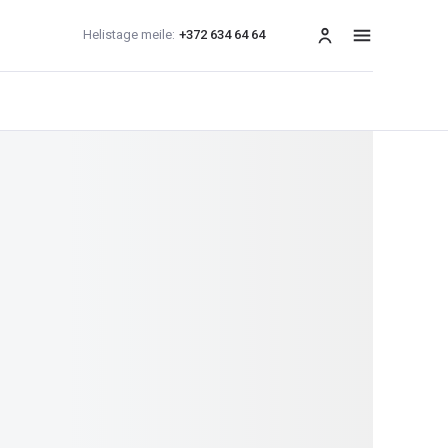
Helistage meile:
+372 634 64 64
menüü