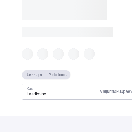
Lennuga
Pole lendu
Kus
Väljumiskuupäe