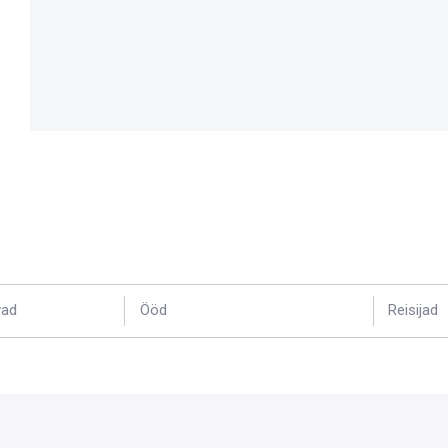
vad
Ööd
Reisijad