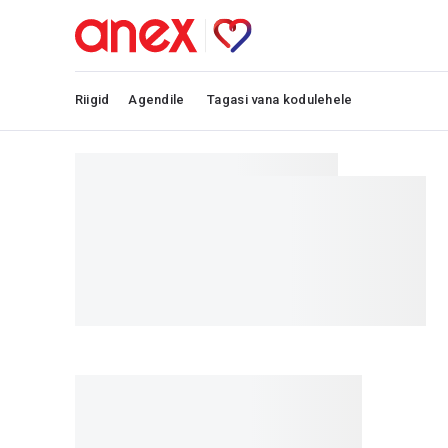
Riigid
Agendile
Tagasi vana kodulehele