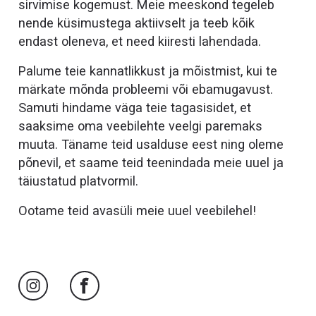
sirvimise kogemust. Meie meeskond tegeleb
nende küsimustega aktiivselt ja teeb kõik
endast oleneva, et need kiiresti lahendada.
Palume teie kannatlikkust ja mõistmist, kui te
märkate mõnda probleemi või ebamugavust.
Samuti hindame väga teie tagasisidet, et
saaksime oma veebilehte veelgi paremaks
muuta. Täname teid usalduse eest ning oleme
põnevil, et saame teid teenindada meie uuel ja
täiustatud platvormil.
Ootame teid avasüli meie uuel veebilehel!
Jälgi meid Instagramis
Jälgi meid Facebookis