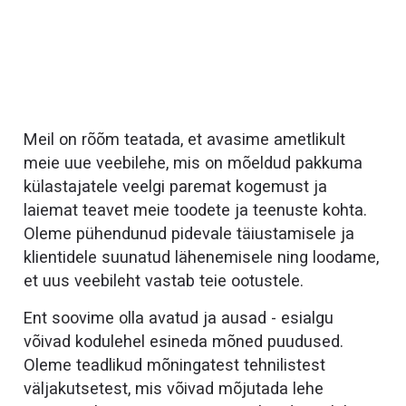
Meil on rõõm teatada, et avasime ametlikult
meie uue veebilehe, mis on mõeldud pakkuma
külastajatele veelgi paremat kogemust ja
laiemat teavet meie toodete ja teenuste kohta.
Oleme pühendunud pidevale täiustamisele ja
klientidele suunatud lähenemisele ning loodame,
et uus veebileht vastab teie ootustele.
Ent soovime olla avatud ja ausad - esialgu
võivad kodulehel esineda mõned puudused.
Oleme teadlikud mõningatest tehnilistest
väljakutsetest, mis võivad mõjutada lehe