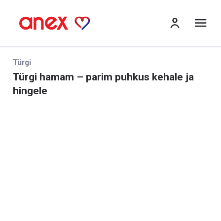
me
Türgi
Türgi hamam – parim puhkus kehale ja
hingele