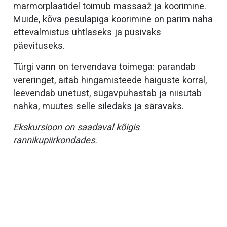
marmorplaatidel toimub massaaž ja koorimine.
Muide, kõva pesulapiga koorimine on parim naha
ettevalmistus ühtlaseks ja püsivaks
päevituseks.
Türgi vann on tervendava toimega: parandab
vereringet, aitab hingamisteede haiguste korral,
leevendab unetust, sügavpuhastab ja niisutab
nahka, muutes selle siledaks ja säravaks.
Ekskursioon on saadaval kõigis
rannikupiirkondades.