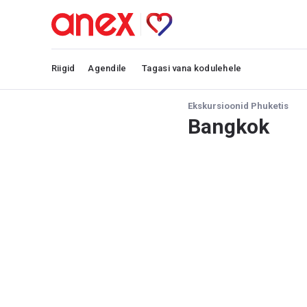
Riigid
Agendile
Tagasi vana kodulehele
Ekskursioonid Phuketis
Bangkok