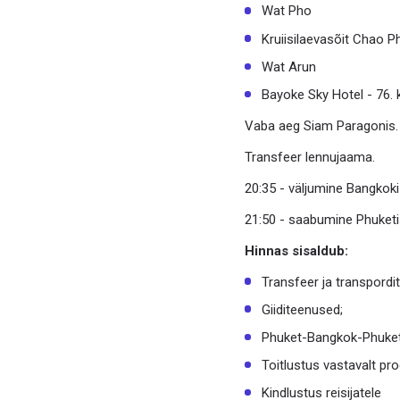
Wat Pho
Kruiisilaevasõit Chao P
Wat Arun
Bayoke Sky Hotel - 76.
Vaba aeg Siam Paragonis.
Transfeer lennujaama.
20:35 - väljumine Bangkok
21:50 - saabumine Phuketi
Hinnas sisaldub:
Transfeer ja transpordi
Giiditeenused;
Phuket-Bangkok-Phuket
Toitlustus vastavalt pr
Kindlustus reisijatele