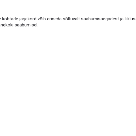
 kohtade järjekord võib erineda sõltuvalt saabumisaegadest ja liikluse
angkoki saabumisel.