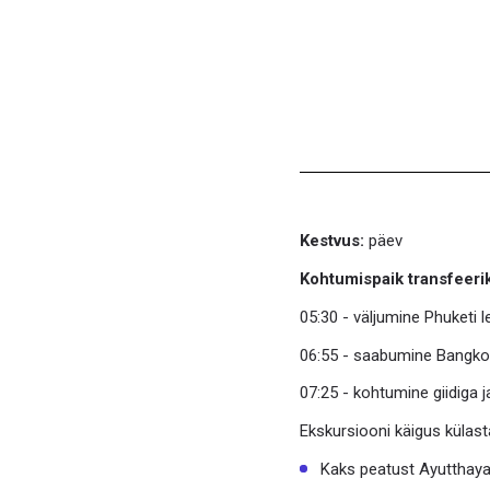
Kestvus:
päev
Kohtumispaik transfeeri
05:30 - väljumine Phuketi 
06:55 - saabumine Bangkok
07:25 - kohtumine giidiga j
Ekskursiooni käigus külast
Kaks peatust Ayutthaya 