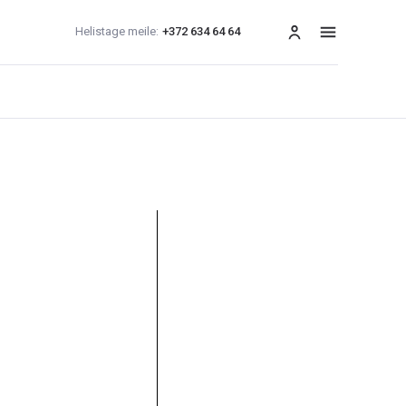
Helistage meile:
+372 634 64 64
menüü