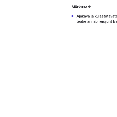
Märkused:
Ajakava ja külastatavate
teabe annab reisijuht B