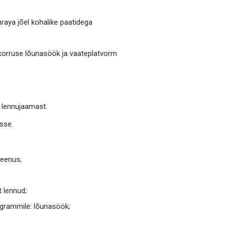
hraya jõel kohalike paatidega
 korruse lõunasöök ja vaateplatvorm
i lennujaamast.
sse.
teenus;
 lennud;
ogrammile: lõunasöök;