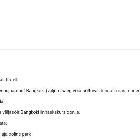
ks:
hotell
lennujaamast Bangkoki (väljumisaeg võib sõltuvalt lennufirmast erined
i.
a väljasõit Bangkoki linnaekskursioonile.
ate:
ajalooline park