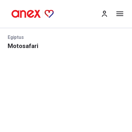
me
Egiptus
Motosafari