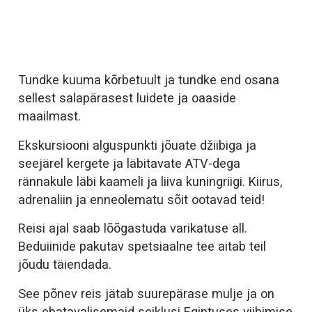
Tundke kuuma kõrbetuult ja tundke end osana
sellest salapärasest luidete ja oaaside
maailmast.
Ekskursiooni alguspunkti jõuate džiibiga ja
seejärel kergete ja läbitavate ATV-dega
rännakule läbi kaameli ja liiva kuningriigi. Kiirus,
adrenaliin ja enneolematu sõit ootavad teid!
Reisi ajal saab lõõgastuda varikatuse all.
Beduiinide pakutav spetsiaalne tee aitab teil
jõudu täiendada.
See põnev reis jätab suurepärase mulje ja on
üks ebatavalisemaid seiklusi Egiptuses viibimise