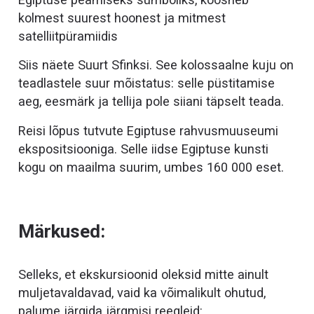
kolmest suurest hoonest ja mitmest
satelliitpüramiidis
Siis näete Suurt Sfinksi. See kolossaalne kuju on
teadlastele suur mõistatus: selle püstitamise
aeg, eesmärk ja tellija pole siiani täpselt teada.
Reisi lõpus tutvute Egiptuse rahvusmuuseumi
ekspositsiooniga. Selle iidse Egiptuse kunsti
kogu on maailma suurim, umbes 160 000 eset.
Märkused:
Selleks, et ekskursioonid oleksid mitte ainult
muljetavaldavad, vaid ka võimalikult ohutud,
palume järgida järgmisi reegleid: