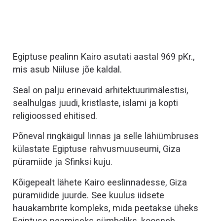
Egiptuse pealinn Kairo asutati aastal 969 pKr.,
mis asub Niiluse jõe kaldal.
Seal on palju erinevaid arhitektuurimälestisi,
sealhulgas juudi, kristlaste, islami ja kopti
religioossed ehitised.
Põneval ringkäigul linnas ja selle lähiümbruses
külastate Egiptuse rahvusmuuseumi, Giza
püramiide ja Sfinksi kuju.
Kõigepealt lähete Kairo eeslinnadesse, Giza
püramiidide juurde. See kuulus iidsete
hauakambrite kompleks, mida peetakse üheks
Egiptuse peamiseks sümboliks, koosneb